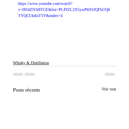
https://www.youtube.com/watch?
v=HS4ZN3i8TGE&list=PLPfZL2X5ywPhN1fQFkUQ6
TYQCUktksT5V&index=4
Whisky & Distillation
Posts récents
Voir tout