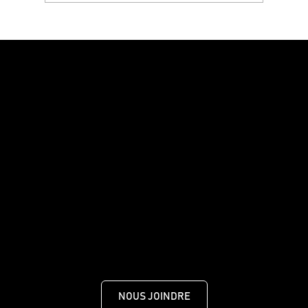
Du grain à la bouteille : Bienvenue dans notre
nouveau chai de vieillissement
Faire le meilleur whisky au monde.
Rien de moins.
455 Route de Mansonville, MANSONVILLE, QUÉBEC J0E
1X0
NOUS JOINDRE