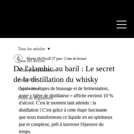
FÛT PRIVÉ
RESSOURCES
NOUS JOINDRE
EN
Tous les articles
Martin McNicoll
27 janv.
2 min de lecture
Tous les articles
De l'alambic au baril : Le secret
Whisky & Distillation
de la distillation du whisky
Agriculture
Après les étapes de brassage et de fermentation, 
Construction
notre « bière de distillateur » affiche environ 10 % 
Notes de dégustation
d'alcool. C'est le moment tant attendu : la 
distillation ! C'est grâce à cette étape fascinante 
que nous transformons ce liquide en un spiritueux 
pur et complexe, prêt à traverser l'épreuve du 
temps.