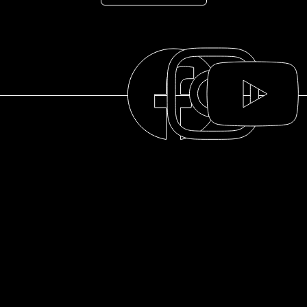
LA COLLECTION
LA DISTILLERIE
NOTRE HISTOIRE
À PROPOS
© 2025 La distillerie des Cantons de l'Est
FAQ
RESSOURCES
POLITIQUE DE
CONFIDENTIALITÉ
LE CLAN
NOUS
POLITIQUE RETOUR &
MCNICOLL
JOINDRE
REMBOURSEMENT